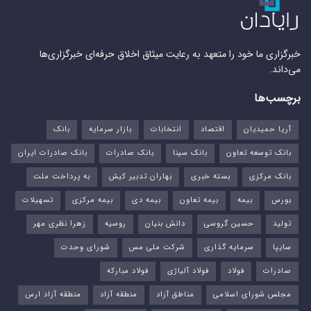
خبرگزاری ما خود را متعهد به رعایت میثاق اخلاق حرفه‌ای خبرگزاری‌ها
می‌داند.
برچسب‌ها
آریا حمیدیان
اقتصاد
انتخابات
بازار سرمایه
بانک
بانک توسعه تعاون
بانک سینا
بانک صادرات
بانک صادرات ایران
بانک مرکزی
بسته خبری
بهاران تدبیر کیش
به پرداخت ملت
بورس‌
بیمه
بیمه تعاون
بیمه دی
بیمه مرکزی
تسهیلات
تولید
حسین گروسی
دانش بنیان
روسیه
زهرا نظری مهر
سایپا
سرمایه گذاری
شرکت ملی مس
شورای وحدت
صادرات
فولاد
فولاد آلیاژی
فولاد مبارکه
مجلس شورای اسلامی
مناطق آزاد
منطقه آزاد
منطقه آزاد ارس