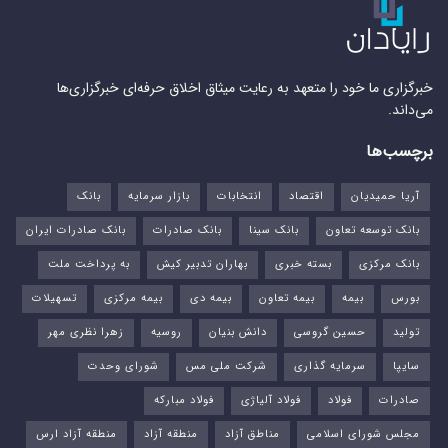
خبرگزاری ما خود را متعهد به رعایت میثاق اخلاق حرفه‌ای خبرگزاری‌ها
می‌داند.
برچسب‌ها
آریا حمیدیان
اقتصاد
انتخابات
بازار سرمایه
بانک
بانک توسعه تعاون
بانک سینا
بانک صادرات
بانک صادرات ایران
بانک مرکزی
بسته خبری
بهاران تدبیر کیش
به پرداخت ملت
بورس‌
بیمه
بیمه تعاون
بیمه دی
بیمه مرکزی
تسهیلات
تولید
حسین گروسی
دانش بنیان
روسیه
زهرا نظری مهر
سایپا
سرمایه گذاری
شرکت ملی مس
شورای وحدت
صادرات
فولاد
فولاد آلیاژی
فولاد مبارکه
مجلس شورای اسلامی
مناطق آزاد
منطقه آزاد
منطقه آزاد ارس