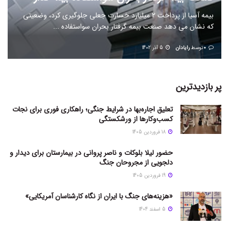
بیمه آسیا از پرداخت ۲ میلیارد خسارت جعلی جلوگیری کرد، وضعیتی
که نشان می دهد صنعت بیمه گرفتار بحران سواستفاده ...
0
توسط
رایادان
5 آذر 1402
پر بازدیدترین
تعلیق اجاره‌بها در شرایط جنگی؛ راهکاری فوری برای نجات
کسب‌وکارها از ورشکستگی
18 فروردین 1405
حضور لیلا بلوکات و ناصر پروانی در بیمارستان برای دیدار و
دلجویی از مجروحان جنگ
19 فروردین 1405
«هزینه‌های جنگ با ایران از نگاه کارشناسان آمریکایی»
5 اسفند 1404