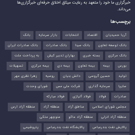
خبرگزاری ما خود را متعهد به رعایت میثاق اخلاق حرفه‌ای خبرگزاری‌ها
می‌داند.
برچسب‌ها
آریا حمیدیان
اقتصاد
انتخابات
بازار سرمایه
بانک
بانک توسعه تعاون
بانک سینا
بانک صادرات
بانک صادرات ایران
بانک مرکزی
بسته خبری
بهاران تدبیر کیش
به پرداخت ملت
بورس‌
بیمه
بیمه تعاون
بیمه دی
بیمه مرکزی
تسهیلات
تولید
حسین گروسی
دانش بنیان
روسیه
زهرا نظری مهر
سایپا
سرمایه گذاری
شرکت ملی مس
شورای وحدت
صادرات
فولاد
فولاد آلیاژی
فولاد مبارکه
مجلس شورای اسلامی
مناطق آزاد
منطقه آزاد
منطقه آزاد ارس
منطقه آزاد انزلی
منطقه آزاد ماکو
منوچهر متکی
پالایش نفت بندرعباس
پالایشگاه نفت بندرعباس
پتروشیمی