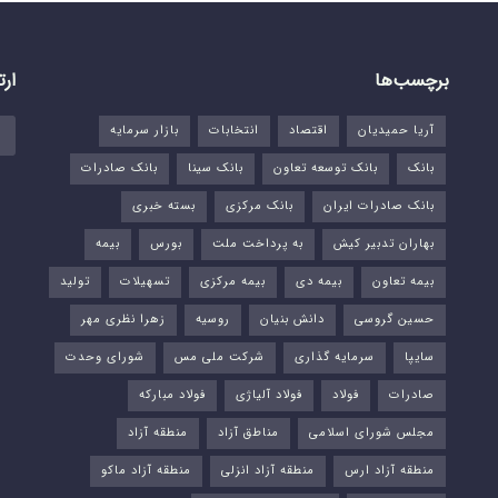
برچسب‌ها
ارت
آریا حمیدیان
اقتصاد
انتخابات
بازار سرمایه
بانک
بانک توسعه تعاون
بانک سینا
بانک صادرات
بانک صادرات ایران
بانک مرکزی
بسته خبری
بهاران تدبیر کیش
به پرداخت ملت
بورس‌
بیمه
بیمه تعاون
بیمه دی
بیمه مرکزی
تسهیلات
تولید
حسین گروسی
دانش بنیان
روسیه
زهرا نظری مهر
سایپا
سرمایه گذاری
شرکت ملی مس
شورای وحدت
صادرات
فولاد
فولاد آلیاژی
فولاد مبارکه
مجلس شورای اسلامی
مناطق آزاد
منطقه آزاد
منطقه آزاد ارس
منطقه آزاد انزلی
منطقه آزاد ماکو