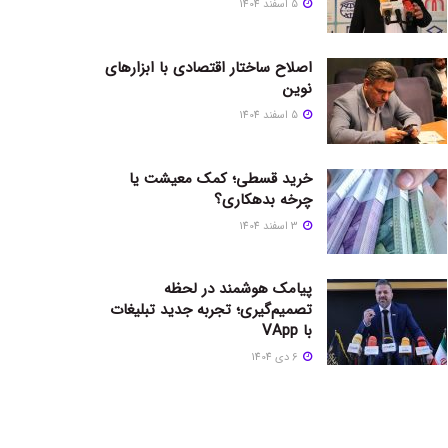
5 اسفند 1404
اصلاح ساختار اقتصادی با ابزارهای
نوین
5 اسفند 1404
خرید قسطی؛ کمک معیشت یا
چرخه بدهکاری؟
3 اسفند 1404
پیامک هوشمند در لحظه
تصمیم‌گیری؛ تجربه جدید تبلیغات
با VApp
6 دی 1404