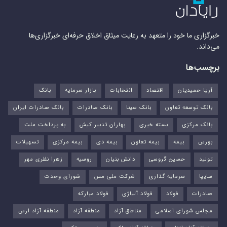
خبرگزاری ما خود را متعهد به رعایت میثاق اخلاق حرفه‌ای خبرگزاری‌ها
می‌داند.
برچسب‌ها
آریا حمیدیان
اقتصاد
انتخابات
بازار سرمایه
بانک
بانک توسعه تعاون
بانک سینا
بانک صادرات
بانک صادرات ایران
بانک مرکزی
بسته خبری
بهاران تدبیر کیش
به پرداخت ملت
بورس‌
بیمه
بیمه تعاون
بیمه دی
بیمه مرکزی
تسهیلات
تولید
حسین گروسی
دانش بنیان
روسیه
زهرا نظری مهر
سایپا
سرمایه گذاری
شرکت ملی مس
شورای وحدت
صادرات
فولاد
فولاد آلیاژی
فولاد مبارکه
مجلس شورای اسلامی
مناطق آزاد
منطقه آزاد
منطقه آزاد ارس