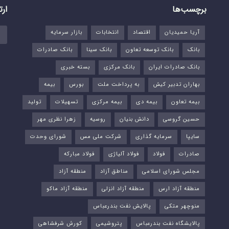
برچسب‌ها
ارت
آریا حمیدیان
اقتصاد
انتخابات
بازار سرمایه
بانک
بانک توسعه تعاون
بانک سینا
بانک صادرات
بانک صادرات ایران
بانک مرکزی
بسته خبری
بهاران تدبیر کیش
به پرداخت ملت
بورس‌
بیمه
بیمه تعاون
بیمه دی
بیمه مرکزی
تسهیلات
تولید
حسین گروسی
دانش بنیان
روسیه
زهرا نظری مهر
سایپا
سرمایه گذاری
شرکت ملی مس
شورای وحدت
صادرات
فولاد
فولاد آلیاژی
فولاد مبارکه
مجلس شورای اسلامی
مناطق آزاد
منطقه آزاد
منطقه آزاد ارس
منطقه آزاد انزلی
منطقه آزاد ماکو
منوچهر متکی
پالایش نفت بندرعباس
پالایشگاه نفت بندرعباس
پتروشیمی
کورش شرفشاهی