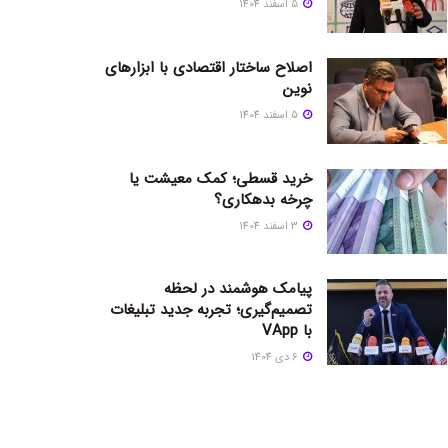
5 اسفند 1404
اصلاح ساختار اقتصادی با ابزارهای
نوین
5 اسفند 1404
خرید قسطی؛ کمک معیشت یا
چرخه بدهکاری؟
3 اسفند 1404
پیامک هوشمند در لحظه
تصمیم‌گیری؛ تجربه جدید تبلیغات
با VApp
6 دی 1404