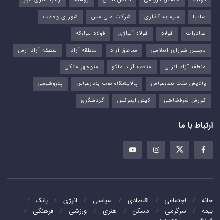
تولید
حسین گروسی
دانش بنیان
روسیه
زهرا نظری مهر
سایپا
سرمایه گذاری
شرکت ملی مس
شورای وحدت
صادرات
فولاد
فولاد آلیاژی
فولاد مبارکه
مجلس شورای اسلامی
مناطق آزاد
منطقه آزاد
منطقه آزاد ارس
منطقه آزاد انزلی
منطقه آزاد ماکو
منوچهر متکی
پالایش نفت بندرعباس
پالایشگاه نفت بندرعباس
پتروشیمی
کورش شرفشاهی
کیش اینوکس
گردشگری
ارتباط با ما
خانه
اجتماعی
اقتصادی
سیاسی
انرژی
بانک
بیمه
سرگرمی
مسکن
هنری
ورزشی
فرهنگی