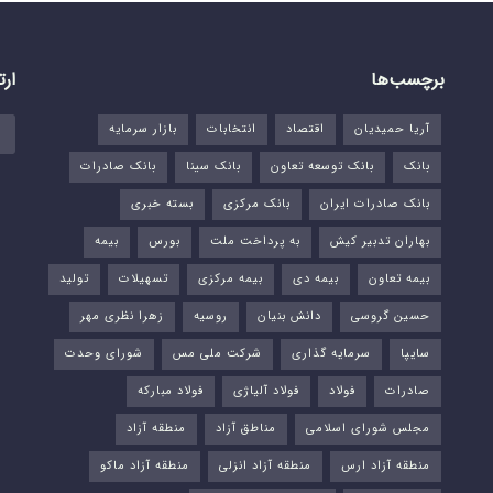
برچسب‌ها
ارت
آریا حمیدیان
اقتصاد
انتخابات
بازار سرمایه
بانک
بانک توسعه تعاون
بانک سینا
بانک صادرات
بانک صادرات ایران
بانک مرکزی
بسته خبری
بهاران تدبیر کیش
به پرداخت ملت
بورس‌
بیمه
بیمه تعاون
بیمه دی
بیمه مرکزی
تسهیلات
تولید
حسین گروسی
دانش بنیان
روسیه
زهرا نظری مهر
سایپا
سرمایه گذاری
شرکت ملی مس
شورای وحدت
صادرات
فولاد
فولاد آلیاژی
فولاد مبارکه
مجلس شورای اسلامی
مناطق آزاد
منطقه آزاد
منطقه آزاد ارس
منطقه آزاد انزلی
منطقه آزاد ماکو