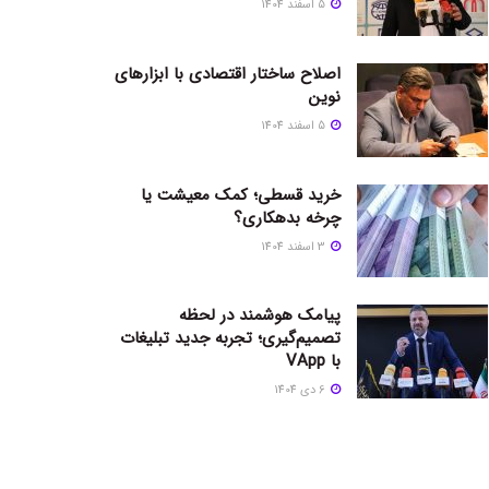
5 اسفند 1404
اصلاح ساختار اقتصادی با ابزارهای
نوین
5 اسفند 1404
خرید قسطی؛ کمک معیشت یا
چرخه بدهکاری؟
3 اسفند 1404
پیامک هوشمند در لحظه
تصمیم‌گیری؛ تجربه جدید تبلیغات
با VApp
6 دی 1404