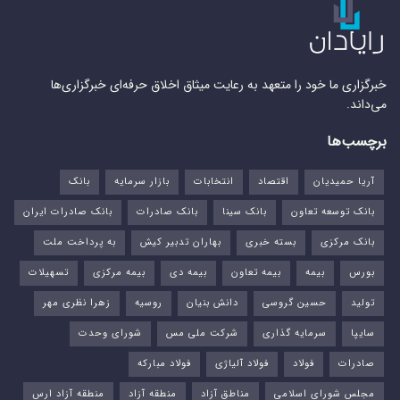
خبرگزاری ما خود را متعهد به رعایت میثاق اخلاق حرفه‌ای خبرگزاری‌ها
می‌داند.
برچسب‌ها
آریا حمیدیان
اقتصاد
انتخابات
بازار سرمایه
بانک
بانک توسعه تعاون
بانک سینا
بانک صادرات
بانک صادرات ایران
بانک مرکزی
بسته خبری
بهاران تدبیر کیش
به پرداخت ملت
بورس‌
بیمه
بیمه تعاون
بیمه دی
بیمه مرکزی
تسهیلات
تولید
حسین گروسی
دانش بنیان
روسیه
زهرا نظری مهر
سایپا
سرمایه گذاری
شرکت ملی مس
شورای وحدت
صادرات
فولاد
فولاد آلیاژی
فولاد مبارکه
مجلس شورای اسلامی
مناطق آزاد
منطقه آزاد
منطقه آزاد ارس