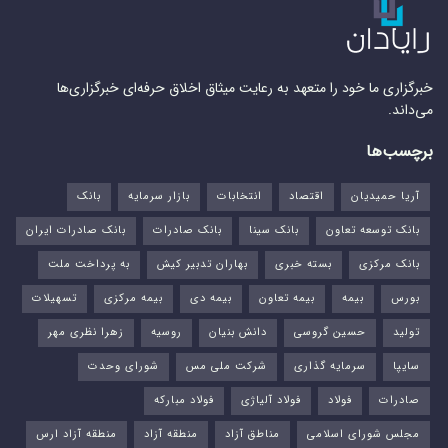
خبرگزاری ما خود را متعهد به رعایت میثاق اخلاق حرفه‌ای خبرگزاری‌ها
می‌داند.
برچسب‌ها
آریا حمیدیان
اقتصاد
انتخابات
بازار سرمایه
بانک
بانک توسعه تعاون
بانک سینا
بانک صادرات
بانک صادرات ایران
بانک مرکزی
بسته خبری
بهاران تدبیر کیش
به پرداخت ملت
بورس‌
بیمه
بیمه تعاون
بیمه دی
بیمه مرکزی
تسهیلات
تولید
حسین گروسی
دانش بنیان
روسیه
زهرا نظری مهر
سایپا
سرمایه گذاری
شرکت ملی مس
شورای وحدت
صادرات
فولاد
فولاد آلیاژی
فولاد مبارکه
مجلس شورای اسلامی
مناطق آزاد
منطقه آزاد
منطقه آزاد ارس