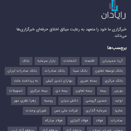
خبرگزاری ما خود را متعهد به رعایت میثاق اخلاق حرفه‌ای خبرگزاری‌ها
می‌داند.
برچسب‌ها
آریا حمیدیان
اقتصاد
انتخابات
بازار سرمایه
بانک
بانک توسعه تعاون
بانک سینا
بانک صادرات
بانک صادرات ایران
بانک مرکزی
بسته خبری
بهاران تدبیر کیش
به پرداخت ملت
بورس‌
بیمه
بیمه تعاون
بیمه دی
بیمه مرکزی
تسهیلات
تولید
حسین گروسی
دانش بنیان
روسیه
زهرا نظری مهر
سایپا
سرمایه گذاری
شرکت ملی مس
شورای وحدت
صادرات
فولاد
فولاد آلیاژی
فولاد مبارکه
مجلس شورای اسلامی
مناطق آزاد
منطقه آزاد
منطقه آزاد ارس