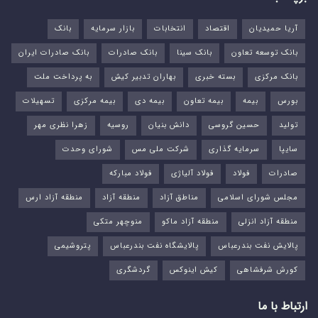
آریا حمیدیان
اقتصاد
انتخابات
بازار سرمایه
بانک
بانک توسعه تعاون
بانک سینا
بانک صادرات
بانک صادرات ایران
بانک مرکزی
بسته خبری
بهاران تدبیر کیش
به پرداخت ملت
بورس‌
بیمه
بیمه تعاون
بیمه دی
بیمه مرکزی
تسهیلات
تولید
حسین گروسی
دانش بنیان
روسیه
زهرا نظری مهر
سایپا
سرمایه گذاری
شرکت ملی مس
شورای وحدت
صادرات
فولاد
فولاد آلیاژی
فولاد مبارکه
مجلس شورای اسلامی
مناطق آزاد
منطقه آزاد
منطقه آزاد ارس
منطقه آزاد انزلی
منطقه آزاد ماکو
منوچهر متکی
پالایش نفت بندرعباس
پالایشگاه نفت بندرعباس
پتروشیمی
کورش شرفشاهی
کیش اینوکس
گردشگری
ارتباط با ما