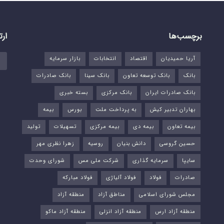
برچسب‌ها
ارت
آریا حمیدیان
اقتصاد
انتخابات
بازار سرمایه
بانک
بانک توسعه تعاون
بانک سینا
بانک صادرات
بانک صادرات ایران
بانک مرکزی
بسته خبری
بهاران تدبیر کیش
به پرداخت ملت
بورس‌
بیمه
بیمه تعاون
بیمه دی
بیمه مرکزی
تسهیلات
تولید
حسین گروسی
دانش بنیان
روسیه
زهرا نظری مهر
سایپا
سرمایه گذاری
شرکت ملی مس
شورای وحدت
صادرات
فولاد
فولاد آلیاژی
فولاد مبارکه
مجلس شورای اسلامی
مناطق آزاد
منطقه آزاد
منطقه آزاد ارس
منطقه آزاد انزلی
منطقه آزاد ماکو