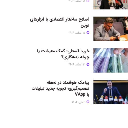
5 اسفند 1404
اصلاح ساختار اقتصادی با ابزارهای
نوین
5 اسفند 1404
خرید قسطی؛ کمک معیشت یا
چرخه بدهکاری؟
3 اسفند 1404
پیامک هوشمند در لحظه
تصمیم‌گیری؛ تجربه جدید تبلیغات
با VApp
6 دی 1404