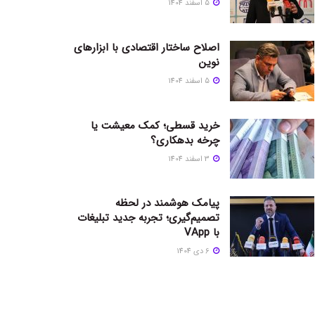
5 اسفند 1404
اصلاح ساختار اقتصادی با ابزارهای
نوین
5 اسفند 1404
خرید قسطی؛ کمک معیشت یا
چرخه بدهکاری؟
3 اسفند 1404
پیامک هوشمند در لحظه
تصمیم‌گیری؛ تجربه جدید تبلیغات
با VApp
6 دی 1404