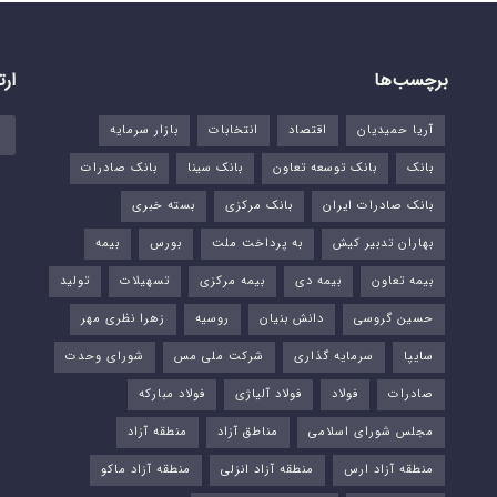
برچسب‌ها
ارت
آریا حمیدیان
اقتصاد
انتخابات
بازار سرمایه
بانک
بانک توسعه تعاون
بانک سینا
بانک صادرات
بانک صادرات ایران
بانک مرکزی
بسته خبری
بهاران تدبیر کیش
به پرداخت ملت
بورس‌
بیمه
بیمه تعاون
بیمه دی
بیمه مرکزی
تسهیلات
تولید
حسین گروسی
دانش بنیان
روسیه
زهرا نظری مهر
سایپا
سرمایه گذاری
شرکت ملی مس
شورای وحدت
صادرات
فولاد
فولاد آلیاژی
فولاد مبارکه
مجلس شورای اسلامی
مناطق آزاد
منطقه آزاد
منطقه آزاد ارس
منطقه آزاد انزلی
منطقه آزاد ماکو