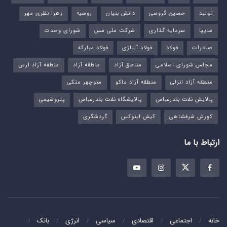
تولید
حسین گروسی
دانش بنیان
روسیه
زهرا نظری مهر
سایپا
سرمایه گذاری
شرکت ملی مس
شورای وحدت
صادرات
فولاد
فولاد آلیاژی
فولاد مبارکه
مجلس شورای اسلامی
مناطق آزاد
منطقه آزاد
منطقه آزاد ارس
منطقه آزاد انزلی
منطقه آزاد ماکو
منوچهر متکی
پالایش نفت بندرعباس
پالایشگاه نفت بندرعباس
پتروشیمی
کورش شرفشاهی
کیش اینوکس
گردشگری
ارتباط با ما
خانه
اجتماعی
اقتصادی
سیاسی
انرژی
بانک