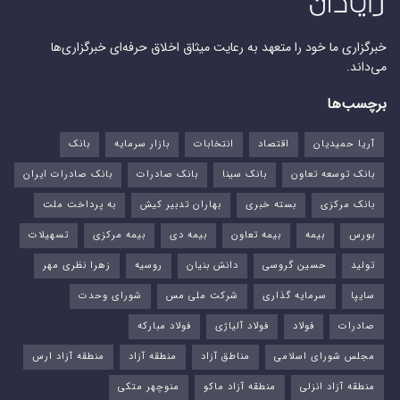
خبرگزاری ما خود را متعهد به رعایت میثاق اخلاق حرفه‌ای خبرگزاری‌ها
می‌داند.
برچسب‌ها
آریا حمیدیان
اقتصاد
انتخابات
بازار سرمایه
بانک
بانک توسعه تعاون
بانک سینا
بانک صادرات
بانک صادرات ایران
بانک مرکزی
بسته خبری
بهاران تدبیر کیش
به پرداخت ملت
بورس‌
بیمه
بیمه تعاون
بیمه دی
بیمه مرکزی
تسهیلات
تولید
حسین گروسی
دانش بنیان
روسیه
زهرا نظری مهر
سایپا
سرمایه گذاری
شرکت ملی مس
شورای وحدت
صادرات
فولاد
فولاد آلیاژی
فولاد مبارکه
مجلس شورای اسلامی
مناطق آزاد
منطقه آزاد
منطقه آزاد ارس
منطقه آزاد انزلی
منطقه آزاد ماکو
منوچهر متکی