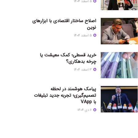
5 اسفند 1404
اصلاح ساختار اقتصادی با ابزارهای
نوین
5 اسفند 1404
خرید قسطی؛ کمک معیشت یا
چرخه بدهکاری؟
3 اسفند 1404
پیامک هوشمند در لحظه
تصمیم‌گیری؛ تجربه جدید تبلیغات
با VApp
6 دی 1404