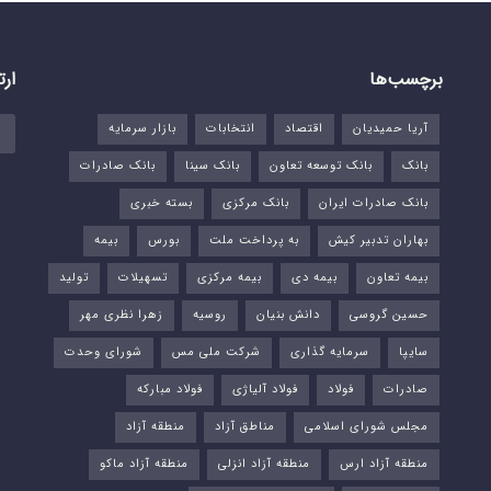
برچسب‌ها
ارت
آریا حمیدیان
اقتصاد
انتخابات
بازار سرمایه
بانک
بانک توسعه تعاون
بانک سینا
بانک صادرات
بانک صادرات ایران
بانک مرکزی
بسته خبری
بهاران تدبیر کیش
به پرداخت ملت
بورس‌
بیمه
بیمه تعاون
بیمه دی
بیمه مرکزی
تسهیلات
تولید
حسین گروسی
دانش بنیان
روسیه
زهرا نظری مهر
سایپا
سرمایه گذاری
شرکت ملی مس
شورای وحدت
صادرات
فولاد
فولاد آلیاژی
فولاد مبارکه
مجلس شورای اسلامی
مناطق آزاد
منطقه آزاد
منطقه آزاد ارس
منطقه آزاد انزلی
منطقه آزاد ماکو