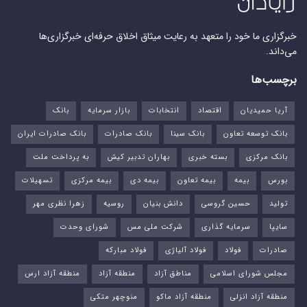
خبرگزاری ما خود را متعهد به رعایت میثاق اخلاق حرفه‌ای خبرگزاری‌ها
می‌داند.
برچسب‌ها
آریا حمیدیان
اقتصاد
انتخابات
بازار سرمایه
بانک
بانک توسعه تعاون
بانک سینا
بانک صادرات
بانک صادرات ایران
بانک مرکزی
بسته خبری
بهاران تدبیر کیش
به پرداخت ملت
بورس‌
بیمه
بیمه تعاون
بیمه دی
بیمه مرکزی
تسهیلات
تولید
حسین گروسی
دانش بنیان
روسیه
زهرا نظری مهر
سایپا
سرمایه گذاری
شرکت ملی مس
شورای وحدت
صادرات
فولاد
فولاد آلیاژی
فولاد مبارکه
مجلس شورای اسلامی
مناطق آزاد
منطقه آزاد
منطقه آزاد ارس
منطقه آزاد انزلی
منطقه آزاد ماکو
منوچهر متکی