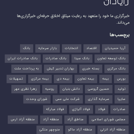
خبرگزاری ما خود را متعهد به رعایت میثاق اخلاق حرفه‌ای خبرگزاری‌ها
می‌داند.
برچسب‌ها
آریا حمیدیان
اقتصاد
انتخابات
بازار سرمایه
بانک
بانک توسعه تعاون
بانک سینا
بانک صادرات
بانک صادرات ایران
بانک مرکزی
بسته خبری
بهاران تدبیر کیش
به پرداخت ملت
بورس‌
بیمه
بیمه تعاون
بیمه دی
بیمه مرکزی
تسهیلات
تولید
حسین گروسی
دانش بنیان
روسیه
زهرا نظری مهر
سایپا
سرمایه گذاری
شرکت ملی مس
شورای وحدت
صادرات
فولاد
فولاد آلیاژی
فولاد مبارکه
مجلس شورای اسلامی
مناطق آزاد
منطقه آزاد
منطقه آزاد ارس
منطقه آزاد انزلی
منطقه آزاد ماکو
منوچهر متکی