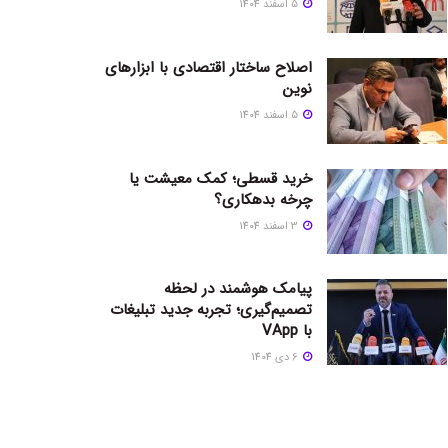
5 اسفند 1404
اصلاح ساختار اقتصادی با ابزارهای
نوین
5 اسفند 1404
خرید قسطی؛ کمک معیشت یا
چرخه بدهکاری؟
3 اسفند 1404
پیامک هوشمند در لحظه
تصمیم‌گیری؛ تجربه جدید تبلیغات
با VApp
6 دی 1404