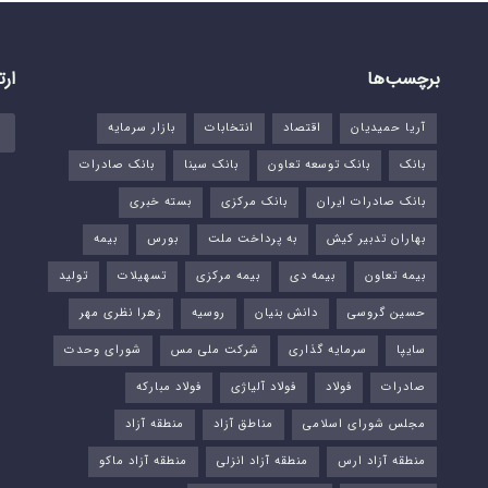
برچسب‌ها
ارت
آریا حمیدیان
اقتصاد
انتخابات
بازار سرمایه
بانک
بانک توسعه تعاون
بانک سینا
بانک صادرات
بانک صادرات ایران
بانک مرکزی
بسته خبری
بهاران تدبیر کیش
به پرداخت ملت
بورس‌
بیمه
بیمه تعاون
بیمه دی
بیمه مرکزی
تسهیلات
تولید
حسین گروسی
دانش بنیان
روسیه
زهرا نظری مهر
سایپا
سرمایه گذاری
شرکت ملی مس
شورای وحدت
صادرات
فولاد
فولاد آلیاژی
فولاد مبارکه
مجلس شورای اسلامی
مناطق آزاد
منطقه آزاد
منطقه آزاد ارس
منطقه آزاد انزلی
منطقه آزاد ماکو