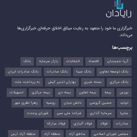
خبرگزاری ما خود را متعهد به رعایت میثاق اخلاق حرفه‌ای خبرگزاری‌ها
می‌داند.
برچسب‌ها
آریا حمیدیان
اقتصاد
انتخابات
بازار سرمایه
بانک
بانک توسعه تعاون
بانک سینا
بانک صادرات
بانک صادرات ایران
بانک مرکزی
بسته خبری
بهاران تدبیر کیش
به پرداخت ملت
بورس‌
بیمه
بیمه تعاون
بیمه دی
بیمه مرکزی
تسهیلات
تولید
حسین گروسی
دانش بنیان
روسیه
زهرا نظری مهر
سایپا
سرمایه گذاری
شرکت ملی مس
شورای وحدت
صادرات
فولاد
فولاد آلیاژی
فولاد مبارکه
مجلس شورای اسلامی
مناطق آزاد
منطقه آزاد
منطقه آزاد ارس