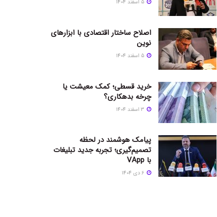
5 اسفند 1404
اصلاح ساختار اقتصادی با ابزارهای
نوین
5 اسفند 1404
خرید قسطی؛ کمک معیشت یا
چرخه بدهکاری؟
3 اسفند 1404
پیامک هوشمند در لحظه
تصمیم‌گیری؛ تجربه جدید تبلیغات
با VApp
6 دی 1404