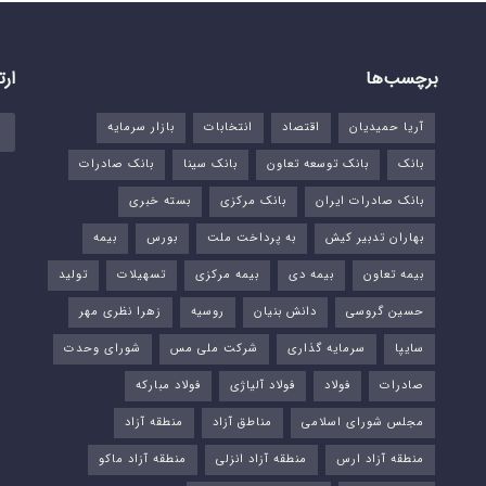
برچسب‌ها
ارت
آریا حمیدیان
اقتصاد
انتخابات
بازار سرمایه
بانک
بانک توسعه تعاون
بانک سینا
بانک صادرات
بانک صادرات ایران
بانک مرکزی
بسته خبری
بهاران تدبیر کیش
به پرداخت ملت
بورس‌
بیمه
بیمه تعاون
بیمه دی
بیمه مرکزی
تسهیلات
تولید
حسین گروسی
دانش بنیان
روسیه
زهرا نظری مهر
سایپا
سرمایه گذاری
شرکت ملی مس
شورای وحدت
صادرات
فولاد
فولاد آلیاژی
فولاد مبارکه
مجلس شورای اسلامی
مناطق آزاد
منطقه آزاد
منطقه آزاد ارس
منطقه آزاد انزلی
منطقه آزاد ماکو