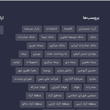
برچسب‌ها
ارت
آریا حمیدیان
اقتصاد
انتخابات
بازار سرمایه
بانک
بانک توسعه تعاون
بانک سینا
بانک صادرات
بانک صادرات ایران
بانک مرکزی
بسته خبری
بهاران تدبیر کیش
به پرداخت ملت
بورس‌
بیمه
بیمه تعاون
بیمه دی
بیمه مرکزی
تسهیلات
تولید
حسین گروسی
دانش بنیان
روسیه
زهرا نظری مهر
سایپا
سرمایه گذاری
شرکت ملی مس
شورای وحدت
صادرات
فولاد
فولاد آلیاژی
فولاد مبارکه
مجلس شورای اسلامی
مناطق آزاد
منطقه آزاد
منطقه آزاد ارس
منطقه آزاد انزلی
منطقه آزاد ماکو