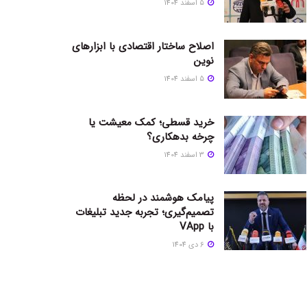
5 اسفند 1404
اصلاح ساختار اقتصادی با ابزارهای
نوین
5 اسفند 1404
خرید قسطی؛ کمک معیشت یا
چرخه بدهکاری؟
3 اسفند 1404
پیامک هوشمند در لحظه
تصمیم‌گیری؛ تجربه جدید تبلیغات
با VApp
6 دی 1404