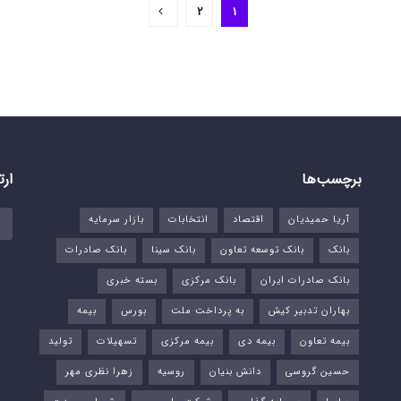
2
1
برچسب‌ها
ارت
آریا حمیدیان
اقتصاد
انتخابات
بازار سرمایه
بانک
بانک توسعه تعاون
بانک سینا
بانک صادرات
بانک صادرات ایران
بانک مرکزی
بسته خبری
بهاران تدبیر کیش
به پرداخت ملت
بورس‌
بیمه
بیمه تعاون
بیمه دی
بیمه مرکزی
تسهیلات
تولید
حسین گروسی
دانش بنیان
روسیه
زهرا نظری مهر